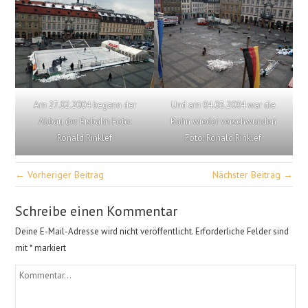
Am 27.02.2004 begann der
Und am 04.03.2004 war die
Abbau der Eisbahn Foto:
Bahn wieder verschwunden
Ronald Rinklef
Foto: Ronald Rinklef
← Vorheriger Beitrag
Nächster Beitrag →
Schreibe einen Kommentar
Deine E-Mail-Adresse wird nicht veröffentlicht.
Erforderliche Felder sind
mit
*
markiert