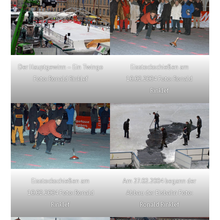
Der Hauptgewinn – Ein Twingo
Eisstockschießen am
Foto: Ronald Rinklef
10.02.2004 Foto: Ronald
Rinklef
Eisstockschießen am
Am 27.02.2004 begann der
10.02.2004 Foto: Ronald
Abbau der Eisbahn Foto:
Rinklef
Ronald Rinklef