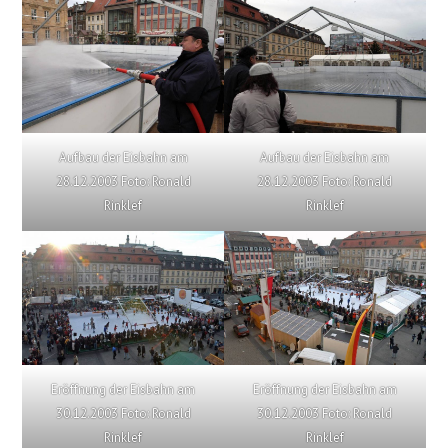
Aufbau der Eisbahn am
Aufbau der Eisbahn am
28.12.2003 Foto: Ronald
28.12.2003 Foto: Ronald
Rinklef
Rinklef
Eröffnung der Eisbahn am
Eröffnung der Eisbahn am
30.12.2003 Foto: Ronald
30.12.2003 Foto: Ronald
Rinklef
Rinklef