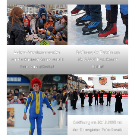
Leckere Amerikaner wurden
Eröffnung der Eisbahn am
von der Bäckerei Grams verteilt
30.12.2003 Foto: Ronald
Foto: Ronald Rinklef
Rinklef
Eröffnung am 30.12.2003 mit
den Ehrengästen Foto: Ronald