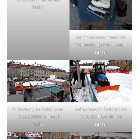
Rinklef
Am Einlass waren immer ein
Warteschlange Foto: Ronald
Rinklef
Auffrischung der Eisfläche am
Auffrischung der Eisfläche am
30.01.2004 Foto: Ronald
30.01.2004 Foto: Ronald
Rinklef
Rinklef