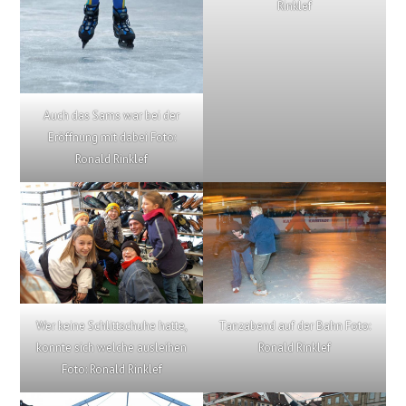
Rinklef
Auch das Sams war bei der
Eröffnung mit dabei Foto:
Ronald Rinklef
Wer keine Schlittschuhe hatte,
Tanzabend auf der Bahn Foto:
konnte sich welche ausleihen
Ronald Rinklef
Foto: Ronald Rinklef