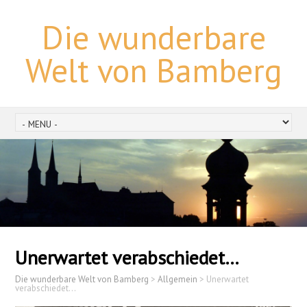
Die wunderbare
Welt von Bamberg
Unerwartet verabschiedet…
Die wunderbare Welt von Bamberg
>
Allgemein
>
Unerwartet
verabschiedet…