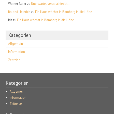
Werner Baier
zu
Unerwartet verabschiedet…
Roland Heinrich
zu
Ein Haus wächst in Bamberg in die Höhe
Iris
zu
Ein Haus wächst in Bamberg in die Höhe
Kategorien
Allgemein
Information
Zeitreise
Kategorien
Allgemein
Information
Zeitreise