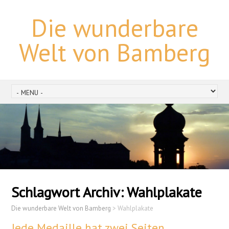
Die wunderbare
Welt von Bamberg
Schlagwort Archiv:
Wahlplakate
Die wunderbare Welt von Bamberg
>
Wahlplakate
Jede Medaille hat zwei Seiten…