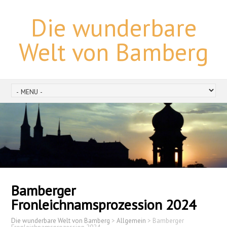
Die wunderbare
Welt von Bamberg
Bamberger
Fronleichnamsprozession 2024
Die wunderbare Welt von Bamberg
>
Allgemein
>
Bamberger