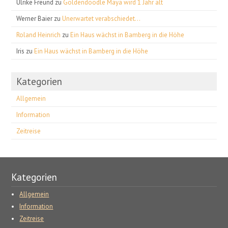
Ulrike Freund
zu
Goldendoodle Maya wird 1 Jahr alt
Werner Baier
zu
Unerwartet verabschiedet…
Roland Heinrich
zu
Ein Haus wächst in Bamberg in die Höhe
Iris
zu
Ein Haus wächst in Bamberg in die Höhe
Kategorien
Allgemein
Information
Zeitreise
Kategorien
Allgemein
Information
Zeitreise