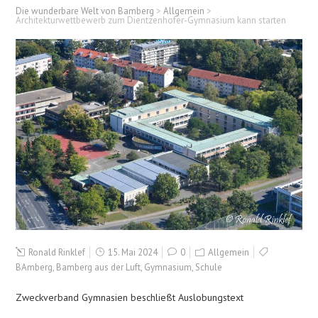
Die wunderbare Welt von Bamberg
>
Allgemein
>
Architekturwettbewerb zum Dientzenhofer-Gymnasium kann starten
Ronald Rinklef
15. Mai 2024
0
Allgemein
BAmberg
,
Bamberg aus der Luft
,
Gymnasium
,
Schule
Zweckverband Gymnasien beschließt Auslobungstext